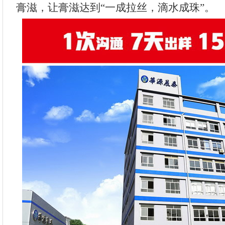
膏滋，让膏滋达到“一成拉丝，滴水成珠”。