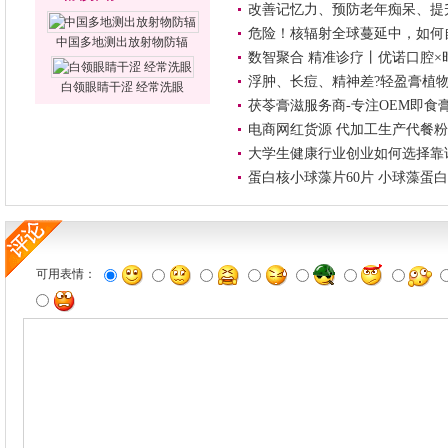
改善记忆力、预防老年痴呆、提
危险！核辐射全球蔓延中，如何
中国多地测出放射物防辐
数智聚合 精准诊疗丨优诺口腔
浮肿、长痘、精神差?轻盈膏植物
白领眼睛干涩 经常洗眼
茯苓膏滋服务商-专注OEM即食
电商网红货源 代加工生产代餐粉
大学生健康行业创业如何选择靠
蛋白核小球藻片60片 小球藻蛋白
可用表情：