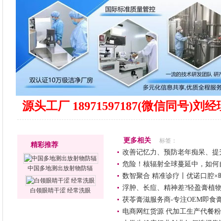
源头工厂 18971597187(微信同号)
更多相关
标签：
精彩推荐
改善记忆力、预防老年痴呆、提
危险！核辐射全球蔓延中，如何
中国多地测出放射物防辐
数智聚合 精准诊疗丨优诺口腔
浮肿、长痘、精神差?轻盈膏植物
白领眼睛干涩 经常洗眼
茯苓膏滋服务商-专注OEM即食
电商网红货源 代加工生产代餐粉