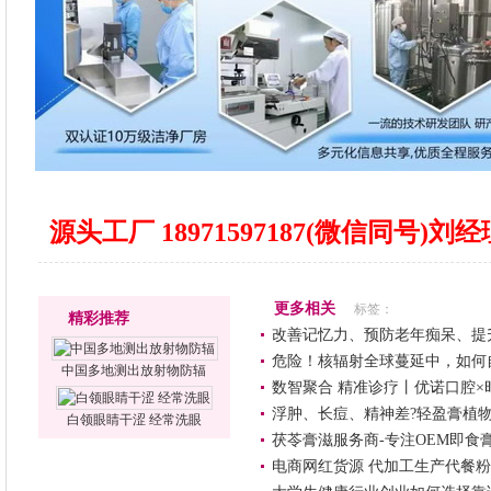
源头工厂 18971597187(微信同号)
更多相关
标签：
精彩推荐
改善记忆力、预防老年痴呆、提
危险！核辐射全球蔓延中，如何
中国多地测出放射物防辐
数智聚合 精准诊疗丨优诺口腔
浮肿、长痘、精神差?轻盈膏植物
白领眼睛干涩 经常洗眼
茯苓膏滋服务商-专注OEM即食
电商网红货源 代加工生产代餐粉