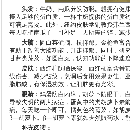
头发：
牛奶、南瓜养发防脱。想拥有健
摄入足够的蛋白质。一杯牛奶提供的蛋白质约
可满足需要。此外，纽约皮肤学副教授弗兰西
每天吃把南瓜子，可补足一天所需的锌，减
大脑：
圆白菜健脑、抗抑郁。金枪鱼富含
有助于改善大脑功能，赶走抑郁。同时，研
甘蓝类蔬菜，如圆白菜，认知功能的下降速度
皮肤：
西红柿防晒保湿。西红柿富含番
线伤害、减少皱纹，烹调后食用效果更佳。亚
脂肪酸，有保湿功效，让肌肤更有光彩。
眼睛：
鸡蛋防白内障，胡萝卜防眼干。
导致失明的两大病症，蛋黄中的类胡萝卜素
病。每天吃一个即可。橘黄色的蔬菜，如胡
β—胡萝卜。β—胡萝卜素犹如天然眼药水，
补充阅读：