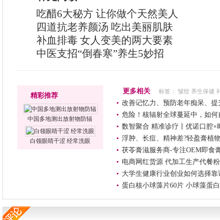
吃醋6大秘方 让你做个天然美人
四道抗老养颜汤 吃出美丽肌肤
补血排毒 女人变美的两大要素
中医支招“倒春寒”养生5妙招
更多相关
标签：
皱纹
养生保健
精彩推荐
改善记忆力、预防老年痴呆、提
危险！核辐射全球蔓延中，如何
中国多地测出放射物防辐
数智聚合 精准诊疗丨优诺口腔
浮肿、长痘、精神差?轻盈膏植物
白领眼睛干涩 经常洗眼
茯苓膏滋服务商-专注OEM即食
电商网红货源 代加工生产代餐粉
大学生健康行业创业如何选择靠
蛋白核小球藻片60片 小球藻蛋白