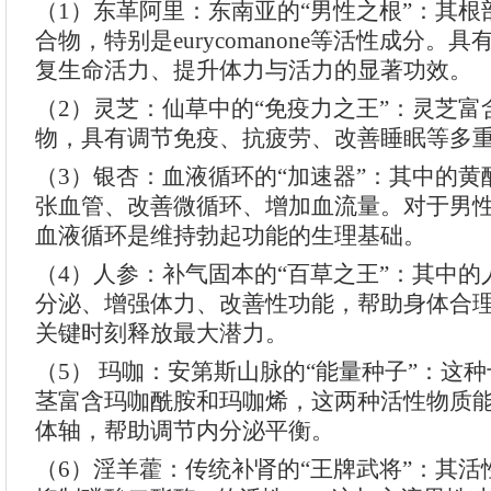
（1）东革阿里：东南亚的“男性之根”：其
合物，特别是eurycomanone等活性成分。
复生命活力、提升体力与活力的显著功效。
（2）灵芝：仙草中的“免疫力之王”：灵芝
物，具有调节免疫、抗疲劳、改善睡眠等多
（3）银杏：血液循环的“加速器”：其中的
张血管、改善微循环、增加血流量。对于男
血液循环是维持勃起功能的生理基础。
（4）人参：补气固本的“百草之王”：其中
分泌、增强体力、改善性功能，帮助身体合
关键时刻释放最大潜力。
（5） 玛咖：安第斯山脉的“能量种子”：这
茎富含玛咖酰胺和玛咖烯，这两种活性物质能
体轴，帮助调节内分泌平衡。
（6）淫羊藿：传统补肾的“王牌武将”：其