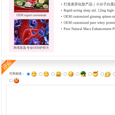
打造差异化肽产品｜小分子白蛋
Rapid-acting sleep aid, 12mg high-
OEM export customizati
OEM customized ginseng spleen-st
OEM customized pure whey prote
Pure Natural Maca Enhancement Pi
跨境首选:专业OEM护肝片
可用表情：